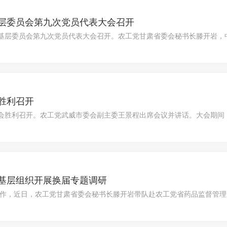
层委员会第九次党员代表大会召开
院基层委员会第九次党员代表大会召开。农工党甘肃省委会秘书长滕开岩
胜利召开
大会胜利召开。农工党武威市委会副主委王景程出席会议并讲话。大会期
区第五届委员会，审议通过了农工党凉州区第五次代表大会决议。
基层组织开展换届专题调研
作，近日，农工党甘肃省委会秘书长滕开岩带队赴农工党省药品监督管理
部委员会开展换届工作专题调研。