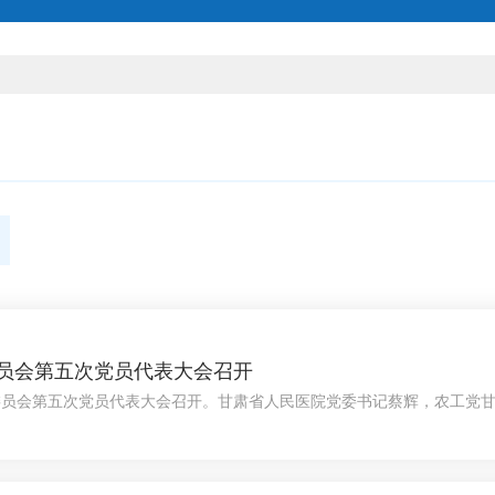
员会第五次党员代表大会召开
委员会第五次党员代表大会召开。甘肃省人民医院党委书记蔡辉，农工党
委员会工作报告；严格按照《中国农工民主党章程》，选举产生了农工党
红、刘小军、龚瑞当选副主任委员。蔡辉代表医院党委向会议召开表示祝
卫生岗位，积极担当作为，为医院的发展做出了积极贡献。他希望新一届