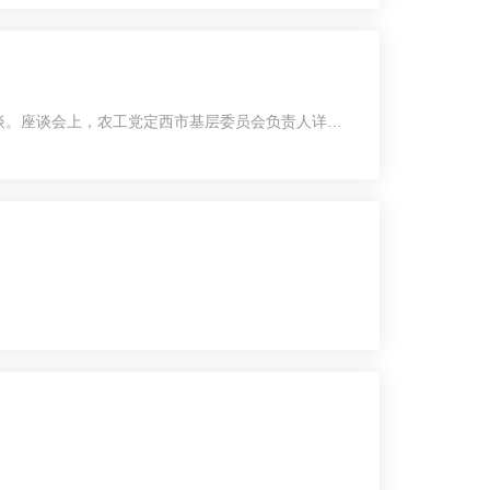
座谈。座谈会上，农工党定西市基层委员会负责人详细
政议政、组织换届等工作开展情况。