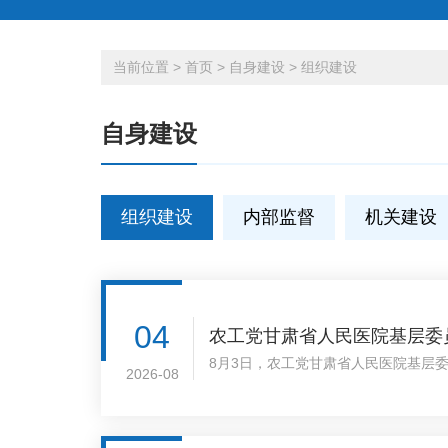
当前位置
>
首页
>
自身建设
>
组织建设
自身建设
组织建设
内部监督
机关建设
04
农工党甘肃省人民医院基层委
8月3日，农工党甘肃省人民医院基层
2026-08
过了农工党甘肃省人民医院第四届基层
委员，刘会玲、田宏伟、郝相勇、李德
委员会团结带领全院农工党员立足医疗