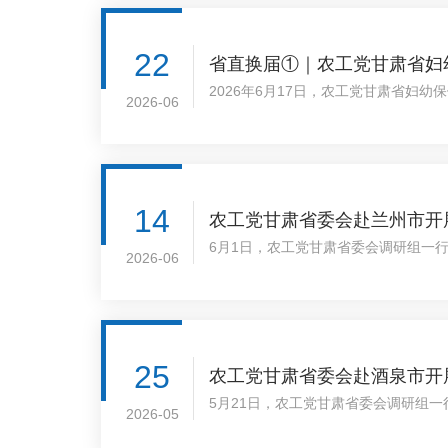
22
省直换届①｜农工党甘肃省妇
2026年6月17日，农工党甘肃省
2026-06
党委委员、副院长虎亚光出席并讲话。
14
农工党甘肃省委会赴兰州市开
6月1日，农工党甘肃省委会调研组一
2026-06
况、组织换届筹备推进、思想建设、履
人、党员代表开展深入交流研讨。
25
农工党甘肃省委会赴酒泉市开
5月21日，农工党甘肃省委会调研组
2026-05
作开展情况作了全面汇报，并介绍了下