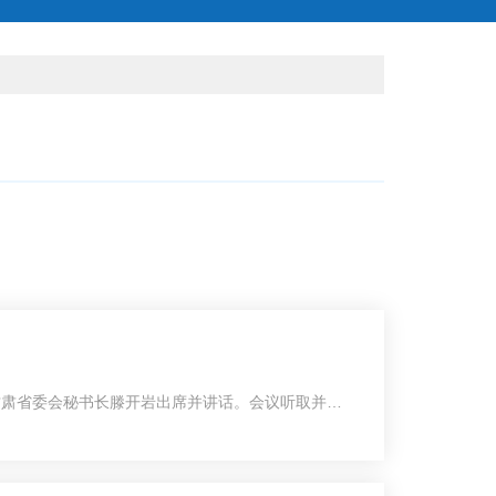
甘肃省委会秘书长滕开岩出席并讲话。会议听取并通
甘肃省人民医院第五届基层委员会，沈斐汉当选主任
贺。他指出，过去五年，农工党甘肃省人民医院基层
委员会持续深化政治交接，强化思想引领；立足界别