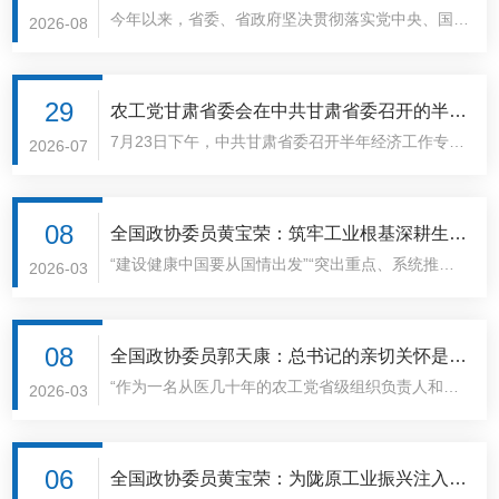
足。要素环境方面。融资难题依然突出，部分地区工
病难”“看病贵”的问题初步得到解决。但仍面临多重
今年以来，省委、省政府坚决贯彻落实党中央、国务
质供给提振消费的建议
2026-08
等问题。
业园区基础设施不健全，缺乏医疗门诊、药店，吃、
疾病威胁并存、多种健康影响因素交织的复杂局面，
院各项决策部署，坚持稳中求进工作总基调，大力实
住、行、娱等一体化服务设施。
我省人均期望寿命长期低于全国平均水平2岁，优质
施“四强”行动，深入推进“引大引强引头部”和“优化营
医疗卫生资源总量不足分布不均，高素质医疗卫生人
商环境全面提升年”行动，推动经济运行呈现稳中向
29
农工党甘肃省委会在中共甘肃省委召开的半年
才短缺，基层医疗卫生服务能力不强，全生命周期健
好、稳中向优的态势，为高质量完成全年目标任务奠
7月23日下午，中共甘肃省委召开半年经济工作专题
经济工作专题协商座谈会建言献策
2026-07
康服务体系不完善等瓶颈问题仍较突出。
定了坚实基础。消费品工业是我国传统优势产业和重
协商座谈会，深入学习贯彻习近平经济思想，全面贯
要民生产业，在经济社会发展中扮演着基础性。民生
彻落实习近平总书记视察甘肃重要讲话重要指示精
性重要角色，已成为推动经济高质量发展的重要引擎
神，认真贯彻落实中央经济工作会议精神，就全省经
08
全国政协委员黄宝荣：筑牢工业根基深耕生物
之一。近年来，我省消费品工业发展态势良好，行业
济工作听取省级各民主党派、省工商联负责人和无党
“建设健康中国要从国情出发”“突出重点、系统推进
医药 以高质量发展守护人民健康
2026-03
运行稳中向好、产业集聚水平不断提高、规上企业数
派人士代表的意见建议。中共甘肃省委书记胡昌升主
健康中国建设”“走中国特色卫生与健康发展道路”“推
量稳步增长、本土品牌培育效果初步显现，但产业规
持会议并讲话。中共甘肃省委副书记、省长任振鹤通
动科技创新成果转化运用，推进全民健康数智化建
模不大、结构不尽合理、创新动能不足、品牌竞争力
报全省上半年经济运行情况。省领导雷东生、孙雪
设”……“现场聆听习近平总书记的重要讲话，深感总
08
弱等问题依然存在。2024年，全省规模以上消费品
全国政协委员郭天康：总书记的亲切关怀是鼓
涛、吴万华出席会议。座谈会上，民革省委会主委霍
书记对健康事业和民生福祉的深切关怀，令人倍感振
工业增加值增速5.1%，占制造业比重仅为11.7%，
“作为一名从医几十年的农工党省级组织负责人和全
励更是鞭策
2026-03
卫平、民盟省委会主委刘仲奎、民建省委会主委葛建
奋、备受鼓舞、信心倍增。作为来自甘肃工业战线的
拉动制造业增长仅0.6个百分点，其中食品(含烟
国政协委员，现场聆听了总书记的重要讲话，深受鼓
团、民进省委会负责日常工作的专职副主委张元林、
全国政协委员，我感到责任重大、使命光荣。”全国
草)、医药等传统产业占消费品工业比重超90%。结
舞、倍感振奋、温暖于心。讲话高瞻远瞩、情真意
农工党省委会主委郭天康、九三学社省委会主委吴
政协委员、省工业和信息化厅副厅长黄宝荣激动地
合上半年经济运行和农工党省委会的调研情况，我们
切，极大激发了我们履职尽责的使命感和责任感。”3
06
震、省工商联主席郭奇志、无党派人士代表蔡晓红作
全国政协委员黄宝荣：为陇原工业振兴注入强
说。“十五五”时期，是实现健康优先发展战略的关键
认为，要从政策落实、产业升级、产销联动等方面持
月6日下午，中共中央总书记、国家主席、中央军委