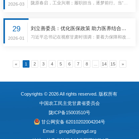
了..
陇原春启，工业兴潮；履职担当，逐梦前行。当“十
劲力量
2026-03
时期，必须统筹谋划、突出重点，加紧推进。“我们
续加力，切实推动我省消费品工业提质增效，以优质
主席习近平看望了参加全国政协十四届四次会议的农
五五”的号角吹响，甘肃工业正站在转型升级的关键
有底气交出一份既有‘工业厚度’又有‘健康温度’的成绩
供给提振消费。
工党、九三学社、医药卫生界、社会福利和社会保障
时刻，向着高质量发展奋力迈进，新质生产力热潮在
单。”黄宝荣表示，回望“十四五”，甘肃坚持“以药为
界委员，并参加联组会，听取意见和建议。全国政协
陇原大地持续涌动，“向新”“向智”“向绿”的东风正
29
基、以器为翼”，在生物医药赛..
刘立善委员：优化医保政策 助力医养结合产
委员、农工党甘肃省委会主委郭天康在接受记者采访
劲。“‘十四五’以来，甘肃高质量发展名片愈发鲜亮：
习近平总书记在视察甘肃时强调：要着力保障和改善
业高质量发展
2026-01
时，分享了现场聆听习近平总书记重要讲话的感受与
金白兰武国家先进制造业集群加速壮大，全国重要的
民生，在推动高质量发展过程中办好各项民生事业。
思考。“总书记认真听取6位委员发言，并不时插话问
新能源及新能源装备制造基地加快建设……老工业基
省政协委员、农工党兰州市委会主委、兰大二院总会
话，进一步了解相关情况。”郭天康的笔记本上，记
地正加快向新型工业化迈进，焕发出前所未有的强劲
计师刘立善通过调研发现，我省当前60岁以上人口
录了健康优先发展战略、提升基层医疗服务水平..
«
1
2
3
4
5
6
7
8
...
14
15
»
活力。”住甘全国政协委员，省工业和信息化厅副厅
占比达18.3%（高于全国1.2个百分点），但每千名
长、农工党甘肃省委会负责日常工作的专职副主委黄
老人养老床位仅28张（全国平均35张），且80%的
宝荣在接受记者采访时说。工业兴则经济兴，工业强
养老机构未配备专业医护人员。与此同时，医保政策
则发展强。作为一名工业战线的全国政协委员，黄宝
对医养结合服务的覆盖需要加强、支付机制需要健
Copyrights ©
2026 All rights reserved. 版权所有
荣始终把推动实施强工业行动作为履职的..
全。刘立善立足甘肃“人口老龄化程度深、医疗资源
中国农工民主党甘肃省委员会
分布不均、医保基金压力较大”的省情，从医保政策
陇ICP备15003510号
优化视角切入，提出通过制度创新释放医养结合发展
甘公网安备 62010202004204号
潜能，助力甘肃在“十五五”期间构建“预防-治疗-康
复-养老”一体化服务体系。具体建..
Email：gsngd@gsngd.org