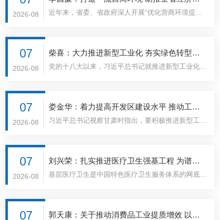
近年来，省委、省政府深人开展“优化营商环境提质
质量发展
2026-08
增效年”行动，不断健全优化营商环境工作机制，统
筹推进政务、市场、法治等重点领域营商环境建设，
持续深化“放管服”改革，全面放宽市场准入，完善投
07
柴喜：大力推进新型工业化 夯实绿色转型发
资促进和保护、知识产权保护法律体系。不折不扣执
​党的十八大以来，习近平总书记就推进新型工业化一
展基础
2026-08
行惠企纾困政策，全面落实一揽子纾困政策，严格落
系列重大理论和实践问题作出重要论述，为我们推进
实“包抓联”“六必访”“白名单”等制度，持续优化要素
新型工业化提供了根本遵循和行动指南。绿色低碳是
配置，推动技术、资金、人才、用地、用电等资源要
新型工业化的生态底色、时代特征，也是制造业转型
07
娄金华：着力提高开发区建设水平 推动工业
素向园区和项目倾斜，千方百计保障企业生产经营需
升级的重要方向。工业绿色发展的意义在于解决传统
习近平总书记视察甘肃时指出，要积极推进新型工业
经济高质量发展
2026-08
求，各项工作取得显著成效。然而，与经济高质量发
污染和资源浪费问题，从而推动经济发展与环境保护
化。开发区作为工业承载地、集中区，是推进新型工
展的要求相比、与企业和群众的期待相比，还有一定
的有机结合。
业化的筋脉，筋弱则懈，筋壮则强，筋和则康。全省
短板和弱项：政务环境方面。政务数据跨层级流通不
现有54个省级及以上开发区，地区生产总值为2878.
07
畅，部门间信息数据不兼容，信息“孤岛”问题仍然存
刘兴荣：扎实推进医疗卫生强基工程 为谱写
83亿元，占全省生产总值的22.8%,开发区经济规模
在。市场环境方面。部门间协调沟通不畅导致监管过
基层医疗卫生是中国特色医疗卫生服务体系的网底，
中国式现代化甘肃篇章夯实健康根基
2026-08
持续壮大、增长极作用日益凸显。但我省开发区经济
多，存在重复检查、多头检查和随意检查现象。创新
在疾病预防、早期诊疗以及康复中发挥着重要作用。
总量偏小、产业层次偏低、体制机制不活、科技创新
环境方面。企业创新意愿不强，中小企业对技术研发
近年来我省不断深化医药卫生改革，扎实推进健康甘
乏力、要素保障不优，普遍存在融资困难、人才紧
投入不足，主动创新争先的意识不强，创新能力不
肃建设，全省居民健康水平不断提高，人民群众“看
07
郭天康：关于推动消费品工业提质增效 以优
缺、生产性服务供给不足、用地紧张和土地闲置并存