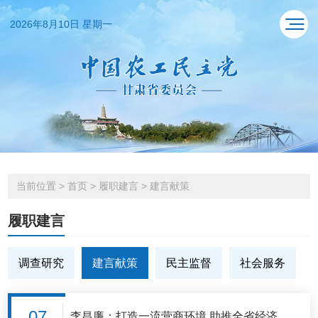
2026年8月10日 星期一
当前位置
>
首页
>
履职建言
>
建言献策
履职建言
调查研究
建言献策
民主监督
社会服务
07
李昌廉：打造一流营商环境 助推全省经济高