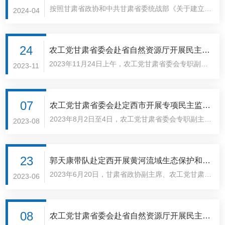
项民主监督..
按照甘肃省政协和中共甘肃省委统战部《关于建立省
尘暴和荒漠化防治治理情况调研
2024-04
级民主党派对口监督我省生态环境重点领域监督机制
的意见》和工作部署，4月16日上午，甘肃省政协副
秘书长（兼）、农工党甘肃省委会专职副主委兼秘书
24
农工党甘肃省委会赴省自然资源厅开展民主监
长张彦凌带..
2023年11月24日上午，农工党甘肃省委会专职副主
督调研
2023-11
委张彦凌带队赴省自然资源厅开展黄河流域生态保护
和高质量发展战略专项民主监督调研，并召开调研座
谈会。座谈会上，省自然资源厅就黄河流域生态保护
07
农工党甘肃省委会赴定西市开展专项民主监督
和..
2023年8月2日至4日，农工党甘肃省委会专职副主委
调研
2023-08
张彦凌带领调研组，赴定西市临洮县、渭源县就黄河
流域生态保护和高质量发展战略实施开展专项民主监
督调研。调研组一行先后查看了临洮县熙州明园、站
23
郭天康带队赴定西开展黄河流域生态保护和高
沟..
2023年6月20日，甘肃省政协副主席、农工党甘肃省
质量发展战略专项民主监督调研
2023-06
委会主委郭天康带队赴定西市陇西县开展黄河流域生
态保护和高质量发展战略专项民主监督调研。郭天康
一行深入陇西县药圃园、甘肃琛蓝生物科技有限公
08
农工党甘肃省委会赴省自然资源厅开展民主监
司、..