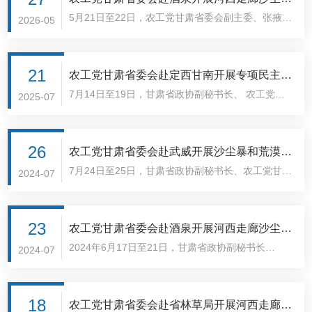
5月21日至22日，农工党甘肃省委会副主委、张掖市
和荒漠化防治治理专项民主监督调研
2026-05
政府副市长娄金华带领省委会调研组赴酒泉市金塔县
开展河西走廊沙尘暴和荒漠化防治治理专项民主监督
调研。
21
农工党甘肃省委会赴定西甘南开展专项民主监
7月14日至19日，甘肃省政协副秘书长、 农工党甘
督调研
2025-07
肃省委会专职副主委兼秘书长、内部监督委员会主任
张彦凌带领调研组赴定西市和甘肃省自然资源厅甘南
黄河上游水源涵养区山水林田湖草沙一体化保护和修
26
农工党甘肃省委会赴武威开展沙尘暴和荒漠化
复工程项目点开展黄河流域生态保护和高质量发展战
7月24日至25日，甘肃省政协副秘书长、农工党甘肃
防治治理专项民主监督调研
2024-07
略专项民主监督。
省委会专职副主委兼秘书长、内部监督委员会主任张
彦凌带领调研组赴武威市开展沙尘暴和荒漠化防治治
理专项民主监督调研。武威市政协副主席、农工党武
23
农工党甘肃省委会赴酒泉开展河西走廊沙尘暴
威市..
2024年6月17日至21日，甘肃省政协副秘书长
和荒漠化防治治理专项民主监督调研
2024-07
（兼）、农工党甘肃省委会专职副主委兼秘书长、农
工党甘肃省委会内部监督委员会主任张彦凌带领调研
组赴酒泉市开展河西走廊沙尘暴和荒漠化防治治理专
18
农工党甘肃省委会赴省林草局开展河西走廊沙