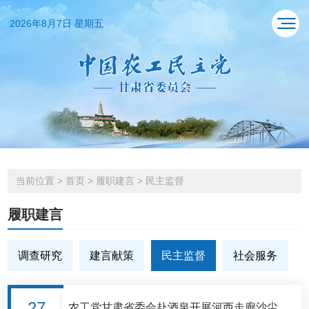
2026年8月7日 星期五
当前位置
>
首页
>
履职建言
>
民主监督
履职建言
调查研究
建言献策
民主监督
社会服务
27
农工党甘肃省委会赴酒泉开展河西走廊沙尘暴