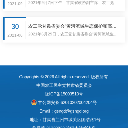
2021年9月7日下午，甘肃省政协副主席、农工党甘
督调研
2021-09
肃省委会主委郭天康带领民主监督工作领导小组赴省
自然资源厅开展黄河流域生态保护和高质量发展战略
专项民主监督调研。甘肃省政协副主席、农工党甘肃
30
农工党甘肃省委会“黄河流域生态保护和高质
省委..
2021年6月29日，农工党甘肃省委会“黄河流域生态
量发展专项民主监督”启动会议在定西召开
2021-06
保护和高质量发展专项民主监督”启动会议在定西召
开。甘肃省政协副主席、农工党甘肃省委会主委郭天
康出席会议并讲话。农工党甘肃省委会专职副主委张
彦..
Copyrights ©
2026 All rights reserved. 版权所有
中国农工民主党甘肃省委员会
陇ICP备15003510号
甘公网安备 62010202004204号
Email：gsngd@gsngd.org
地址：甘肃省兰州市城关区团结路1号