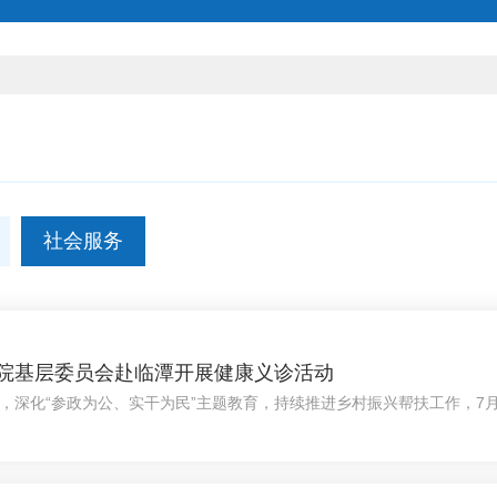
社会服务
院基层委员会赴临潭开展健康义诊活动
，深化“参政为公、实干为民”主题教育，持续推进乡村振兴帮扶工作，7
开展健康义诊活动，把优质诊疗服务与健康知识送到百姓“家门口”。