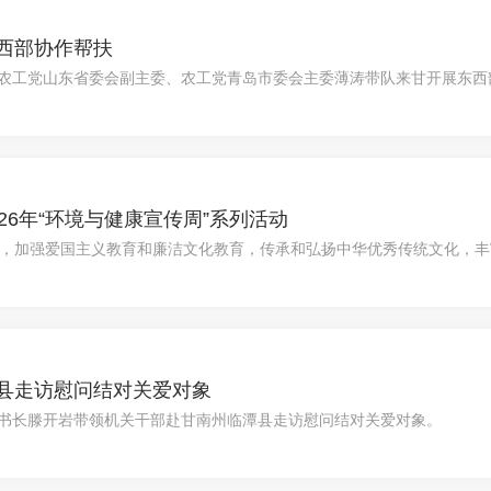
西部协作帮扶
席、农工党山东省委会副主委、农工党青岛市委会主委薄涛带队来甘开展东
员、副主席周毛平陪同调研。
26年“环境与健康宣传周”系列活动
，加强爱国主义教育和廉洁文化教育，传承和弘扬中华优秀传统文化，丰富农
精心组织开展徒步登山、参观学习、主题观影等系列特色活动。
县走访慰问结对关爱对象
会秘书长滕开岩带领机关干部赴甘南州临潭县走访慰问结对关爱对象。