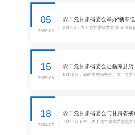
05
农工党甘肃省委会举办“新春送
2月4日，农工党甘肃省委会“新春送
2026-02
察同志和辛勤护航人民健康的医护人员
省政府文史研究馆馆员、甘肃省书画研
同志，甘肃省妇幼保健院（甘肃省中心
岗，理事王振华、胡..
15
农工党甘肃省委会赴临潭县店
8月12日，省政协副秘书长、农工党
2025-08
18
农工党甘肃省委会与甘肃省戒
7月17日下午，农工党甘肃省委会赴
2024-07
肃省戒毒管理局党委书记、局长徐力出席