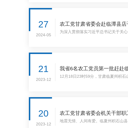
27
农工党甘肃省委会赴临潭县店
为深入贯彻落实习近平总书记关于关心
2024-05
带领机关干部前往临潭县店子镇开展结对
21
我省6名农工党员第一批赶赴
12月18日23时59分，甘肃临夏州
2023-12
6名农工党员第一时间随医院抗震救灾医
20
农工党甘肃省委会机关干部职
地震无情、人间有爱。临夏州积石山县
2023-12
尽绵薄之力，以实际行动与灾区群众同舟