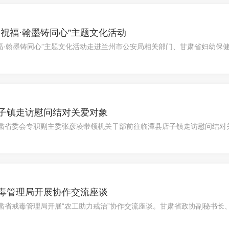
祝福·翰墨铸同心”主题文化活动
祝福·翰墨铸同心”主题文化活动走进兰州市公安局相关部门、甘肃省妇幼保
共迎新春、共话情谊，向他们致以最热烈的新春问候和最崇高的敬意。农
究院名誉院长张光义，中国书法家协会会员、甘肃省人民政府文史研究馆
医院）党委委员、副院长虎亚光分别出席活动。农工党甘肃省书画研究院
子镇走访慰问结对关爱对象
甘肃省委会专职副主委张彦凌带领机关干部前往临潭县店子镇走访慰问结对
毒管理局开展协作交流座谈
甘肃省戒毒管理局开展“农工助力戒治”协作交流座谈。甘肃省政协副秘书
座谈会，..