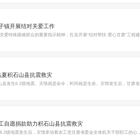
子镇开展结对关爱工作
关爱特殊困难群众的重要指示精神，扎实开展“结对帮扶·爱心甘肃”工程建
关爱工作。..
临夏积石山县抗震救灾
积石山县发生6.2级地震。灾情就是命令，时间就是生命。灾情发生后，甘
疗队赶..
工自愿捐款助力积石山县抗震救灾
6.2级地震发生后，灾情牵动着农工党甘肃省委会全体机关干部职工的心，
共济、共克..