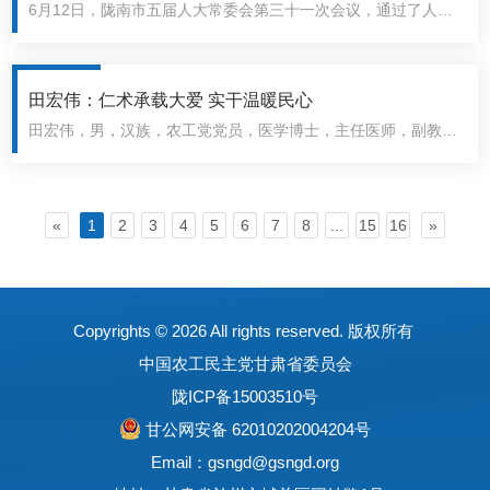
​6月12日，陇南市五届人大常委会第三十一次会议，通过了人事
院院长、甘南州人民医院第一院长（执行院长）、教授、主任医
任免事项。农工党陇南市基层委员会主委王英菊任陇南市人民政
师白明同志。
府副市长。
田宏伟：仁术承载大爱 实干温暖民心
田宏伟，男，汉族，农工党党员，医学博士，主任医师，副教
授，硕士研究生导师。现任甘肃省人民医院普外科五病区主任，
担任农工党甘肃省委会委员，农工党甘肃省医疗卫生工作委员会
委员，甘肃省人民检察院特约检察员。曾赴美国约翰霍普金斯大
«
1
2
3
4
5
6
7
8
...
15
16
»
学医学院访学，先后获评“甘肃省卫生健康行业骨干人才”“甘肃省
普外科优秀医生”“全省优秀农工党党员”。
Copyrights ©
2026 All rights reserved. 版权所有
中国农工民主党甘肃省委员会
陇ICP备15003510号
甘公网安备 62010202004204号
Email：gsngd@gsngd.org