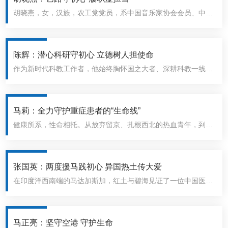
胡晓燕，女，汉族，农工党党员，系中国音乐家协会会员、中国
合唱协会会员、兰州市音乐家协会副主席兼秘书长。现任农工党
兰州市文旅总支主委，兰州市文化馆副研究馆员，兰州市政协委
员。她深耕文艺沃土数十载，始终坚守政治初心、精进专业技
陈辉：潜心科研守初心 立德树人担使命
艺，心怀民生、认真履职，在文艺创作与参政议政赛道双向发
作为新时代科教工作者，他始终胸怀国之大者、深耕科教一线，
力、双岗建功，尽显新时代民主党派文艺工作者的责任与风采。
立足智能信息处理的前沿领域与立德树人的三尺讲台，以科研攻
关赋能关键核心技术突破，以潜心育人浇灌青年成长沃土，笃行
实干、矢志求索，用坚守诠释科研报国理想，用行动彰显立德树
马莉：全力守护重症患者的“生命线”
人初心，展现了新时代农工党员和高校教师的价值追求和使命担
健康所系，性命相托。从放弃留京、扎根西北的热血青年，到甘
当。他就是农工党甘肃省委员会委员、甘肃省“飞天学者”特聘教
肃省急危重症领域首位博士；从白手起家创建省内首个急诊IC
授、兰州理工大学自动化研究所所长陈辉。
U，到灾难与疫情面前逆行出征、冲锋在前；从深耕临床守护患
者，到牵头医联体帮扶、带动基层医疗能力提升，农工党甘肃省
张国英：两度援马践初心 异国热土传大爱
委会常委、兰州大学第二医院重症医学科主任马莉，在急诊重症
在印度洋西南端的马达加斯加，红土与碧海见证了一位中国医生
一线坚守近30年，始终以“生命至上、人民至上”为信念，用精湛
的两次奔赴。他就是农工党党员、河西学院附属张掖市人民医院
医术、无私奉献与责任担当，书写了新时代医者守护生命、践行
中医科主任医师、第24批中国援马达加斯加医疗队东方点点长张
初心的动人篇章。
国英。张国英以“参政报国、履职为民”的信念为指引，将中医智
马正亮：坚守空港 守护生命