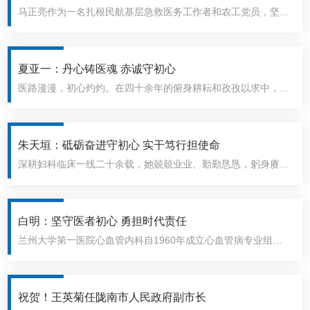
慧与家国情怀播撒在非洲大地，不仅用仁心仁术解除了当地民众
马正亮作为一名扎根民航基层急救医务工作者和农工党员，坚持
的病痛，更在一次次望闻问切、一次次倾情讲授中，用无私的付
以精湛医术守护生命、以创新思维破解工作难题、以传帮带精神
出为深化中马友谊贡献力量。
带动团队成长、以奉献担当扛起重大保障任务，在平凡的应急救
护岗位上发光发热，用坚守书写新时代民航劳动者敬业奉献、砥
夏亚一：丹心铸医魂 赤诚守初心
砺前行的动人篇章。
医路漫漫，初心灼灼。在四十余年的俯身耕耘和孜孜以求中，他
以高尚的医德立心、以精湛的医术立身，用实际行动行诠释
着“医者仁心”的深刻内涵，把“健康所系，性命相托”的誓言写
进“参政为公、实干为民”的实践中，在无影灯下为患者重塑健康
朱天垣：砥砺奋进守初心 实干笃行担使命
人生，在科研路上勇攀医学高峰，在建言献策中寄情民生福祉，
深耕妇科临床一线二十余载，她兢兢业业、勤勤恳恳，躬身赓续
用默默无闻、兢兢业业的“实干”“实绩”书写了一名新时代农工党
农工党“爱国、革命、奉献”的优良传统，将个人的医学追求与党
员和医务工作者的最美答卷。他，就是甘肃省人民政府参事、农
和人民的卫生健康事业紧密相连，把大爱仁心和精湛医术深深融
工党甘肃省委会委员、兰州大学第二医院骨科首席专家夏亚一。
进“参政为公、实干为民”理念追求。她始终胸怀“国之大者”，坚
白明：坚守医者初心 勇担时代责任
守多党合作初心，用实际行动诠释榜样力量和精神内核，用满腔
兰州大学第一医院心血管内科自1960年成立心血管病专业组
热忱书写“为国履职、为民尽责”的政治品格与使命担当。她就是
起，历经六十余年深耕积淀，已发展为西北地区规模最大、实力
中国好人、陇人骄子、农工党甘肃省委员会委员、甘肃省妇幼保
最强、专业体系最完备的心血管医学中心之一。在这座西北心血
健院（甘肃省中心医院）日间诊疗中心二部主任——朱天垣。
管诊疗高地的背后，站着一位以精湛医术护佑生命、以卓越管理
祝贺！王英菊任陇南市人民政府副市长
引领发展、以履职担当践行使命的“掌舵人”——兰州大学第一医