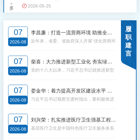
更多+
2026-05-25
织换届工作督导调研
履
07
李昌廉：打造一流营商环境 助推全省
职
近年来，省委、省政府深人开展“优化营商环
经济高质量发展
2026-08
建
境提质增效年”行动，不断健全优化营商环境
言
工作机制，统筹推进政务、市场、法治等重
07
柴喜：大力推进新型工业化 夯实绿色
点领域营商环境建设，持续深化“放管服”改
革，全面放宽市场准入，完善投资促进和保
​党的十八大以来，习近平总书记就推进新型
转型发展基础
2026-08
护、知识产权保护法律体系。不折不扣执行
工业化一系列重大理论和实践问题作出重要
惠企纾困政策，全面落实一揽子纾困政策，
论述，为我们推进新型工业化提供了根本遵
07
娄金华：着力提高开发区建设水平 推
严格落实“包抓联”“六必访”“白名单”等制度，
循和行动指南。绿色低碳是新型工业化的生
持续优化要素配置，推动技术、资金、人
态底色、时代特征，也是制造业转型升级的
习近平总书记视察甘肃时指出，要积极推进
动工业经济高质量发展
2026-08
才、用地、用电等资源要素向园区和项目倾
重要方向。工业绿色发展的意义在于解决传
新型工业化。开发区作为工业承载地、集中
斜，千方百计保障企业生产经营需求，各项
统污染和资源浪费问题，从而推动经济发展
区，是推进新型工业化的筋脉，筋弱则懈，
07
刘兴荣：扎实推进医疗卫生强基工程
工作取得显著成效。然而，与经济高质量发
与环境保护的有机结合。
筋壮则强，筋和则康。全省现有54个省级及
展的要求相比、与企业和群众的期待相比，
以上开发区，地区生产总值为2878.83亿
基层医疗卫生是中国特色医疗卫生服务体系
为谱写中国式现代化甘肃篇章夯实健康
2026-08
还有一定短板和弱项：政务环境方面。政务
元，占全省生产总值的22.8%,开发区经济规
的网底，在疾病预防、早期诊疗以及康复中
根基