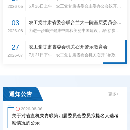
机、王社宁参加会议。会议深入学习贯彻习近平总书
专题学习
5月26日上午，农工党甘肃省委会主委办公会议开
2026-05
记关于树立和践行正确政绩观重要论述精神，听取近
展“参政为公、实干为民”主题教育专题学习。
期主题教育开展情况汇报，研究部署下一步重点任
03
务；班子成员进行交流研讨或提交书面材料。
农工党甘肃省委会联合兰大一院基层委员会赴
临潭开展健康义诊活动
为进一步助推健康中国和美丽中国建设，深化“参政
2026-08
为公、实干为民”主题教育，持续推进乡村振兴帮扶
工作，7月30日，农工党甘肃省委会联合农工党兰州
27
农工党甘肃省委会机关召开警示教育会
大学第一医院基层委员会赴甘南州临潭县店子镇开展
健康义诊活动，把优质诊疗服务与健康知识送到百
7月21日下午，农工党甘肃省委会机关召开 “参政为
2026-07
姓“家门口”。
公、实干为民” 主题教育警示教育会。​会议集中学习
《习近平关于树立和践行正确政绩观重要论述摘编》
部分章节；传达中央层面树立和践行正确政绩观学习
教育工作专班通报的典型案例，省纪委监委通报的违
反中央八项规定精神典型问题；集中观看了警示教育
片。
通知公告
更多+
2026-08-06
关于对省直机关青联第四届委员会委员拟提名人选考
察情况的公示