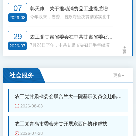
数据跨层级流通不畅，部门间信息数据不兼
模持续壮大、增长极作用日益凸显。但我省
发挥着重要作用。近年来我省不断深化医药
07
容，信息“孤岛”问题仍然存在。市场环境方
郭天康：关于推动消费品工业提质增效
开发区经济总量偏小、产业层次偏低、体制
卫生改革，扎实推进健康甘肃建设，全省居
面。部门间协调沟通不畅导致监管过多，存
机制不活、科技创新乏力、要素保障不优，
民健康水平不断提高，人民群众“看病难”“看
今年以来，省委、省政府坚决贯彻落实党中
以优质供给提振消费的建议
2026-08
在重复检查、多头检查和随意检查现象。创
普遍存在融资困难、人才紧缺、生产性服务
病贵”的问题初步得到解决。但仍面临多重疾
央、国务院各项决策部署，坚持稳中求进工
新环境方面。企业创新意愿不强，中小企业
供给不足、用地紧张和土地闲置并存等问
病威胁并存、多种健康影响因素交织的复杂
作总基调，大力实施“四强”行动，深入推
29
对技术研发投入不足，主动创新争先的意识
农工党甘肃省委会在中共甘肃省委召开
题。
局面，我省人均期望寿命长期低于全国平均
进“引大引强引头部”和“优化营商环境全面提
不强，创新能力不足。要素环境方面。融资
水平2岁，优质医疗卫生资源总量不足分布
升年”行动，推动经济运行呈现稳中向好、稳
7月23日下午，中共甘肃省委召开半年经济
的半年经济工作专题协商座谈会建言献
2026-07
更多+
难题依然突出，部分地区工业园区基础设施
不均，高素质医疗卫生人才短缺，基层医疗
中向优的态势，为高质量完成全年目标任务
工作专题协商座谈会，深入学习贯彻习近平
策
不健全，缺乏医疗门诊、药店，吃、住、
卫生服务能力不强，全生命周期健康服务体
奠定了坚实基础。消费品工业是我国传统优
经济思想，全面贯彻落实习近平总书记视察
行、娱等一体化服务设施。
系不完善等瓶颈问题仍较突出。
势产业和重要民生产业，在经济社会发展中
甘肃重要讲话重要指示精神，认真贯彻落实
扮演着基础性。民生性重要角色，已成为推
中央经济工作会议精神，就全省经济工作听
社会服务
更多+
动经济高质量发展的重要引擎之一。近年
取省级各民主党派、省工商联负责人和无党
来，我省消费品工业发展态势良好，行业运
派人士代表的意见建议。中共甘肃省委书记
行稳中向好、产业集聚水平不断提高、规上
胡昌升主持会议并讲话。中共甘肃省委副书
农工党甘肃省委会联合兰大一院基层委员会赴临潭
企业数量稳步增长、本土品牌培育效果初步
记、省长任振鹤通报全省上半年经济运行情
开展健康义诊活动
2026-08-03
显现，但产业规模不大、结构不尽合理、创
况。省领导雷东生、孙雪涛、吴万华出席会
新动能不足、品牌竞争力弱等问题依然存
议。座谈会上，民革省委会主委霍卫平、民
在。2024年，全省规模以上消费品工业增加
盟省委会主委刘仲奎、民建省委会主委葛建
农工党青岛市委会来甘开展东西部协作帮扶
值增速5.1%，占制造业比重仅为11.7%，拉
团、民进省委会负责日常工作的专职副主委
2026-07-28
动制造业增长仅0.6个百分点，其中食品(含
张元林、农工党省委会主委郭天康、九三学