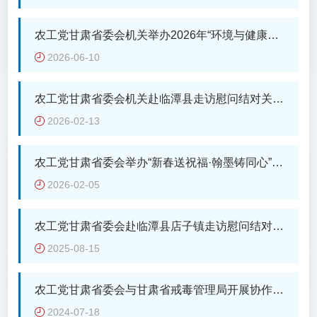
烟草)、医药等传统产业占消费品工业比重超
社省委会主委吴震、省工商联主席郭奇志、
90%。结合上半年经济运行和农工党省委会
无党派人士代表蔡晓红作了..
农工党甘肃省委会机关举办2026年“环境与健康宣
的调研情况，我们认为，要从政策落实、产
传周”系列活动
2026-06-10
业升级、产销联动等方面持续加力，切实推
动我省消费品工业提质增效，以优质供给提
振消费。
农工党甘肃省委会机关赴临潭县走访慰问结对关爱
对象
2026-02-13
农工党甘肃省委会举办“新春送祝福·翰墨铸同心”主
题文化活动
2026-02-05
农工党甘肃省委会赴临潭县店子镇走访慰问结对关
爱对象
2025-08-15
农工党甘肃省委会与甘肃省戒毒管理局开展协作交
流座谈
2024-07-18