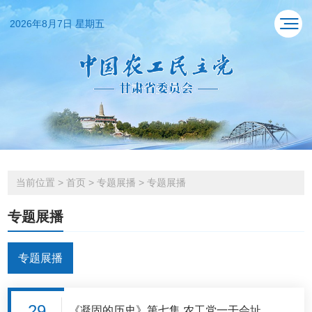
2026年8月7日 星期五
当前位置
>
首页
>
专题展播
>
专题展播
专题展播
专题展播
29
《凝固的历史》第七集 农工党一干会址