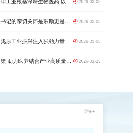
牢工业根基深耕生物医药 以高
央军委主席习近平看望了参加全国政
2026-03-08
协十四届四次会议的农工党、九三学
社、医药卫生界、社会福利和社会保
障界委员，并参加联组会，听取意见
总书记的亲切关怀是鼓励更是鞭
2026-03-08
和建议。全国政协委员、农工党甘肃
省委会主委郭天康在接受记者采访
时，分享了现场聆听习近平总书记重
为陇原工业振兴注入强劲力量
2026-03-06
要讲话的感受与思考。“总书记认真
听取6位委员发言，并不时插话问
话，进一步了解相关情况。”郭天康
质量发
2026-01-29
的笔记本上，记录了健康优先发展战
略、提升基层医疗服务水平..
更多+