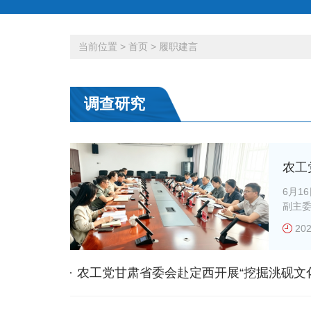
当前位置
>
首页
>
履职建言
调查研究
农工
州开
6月1
副主
新发
员王
题调
202
新区开
展，培
水市
农工党甘肃省委会赴定西开展“挖掘洮砚文
主委
甘肃特色文化产业发展”专题调研
刘立