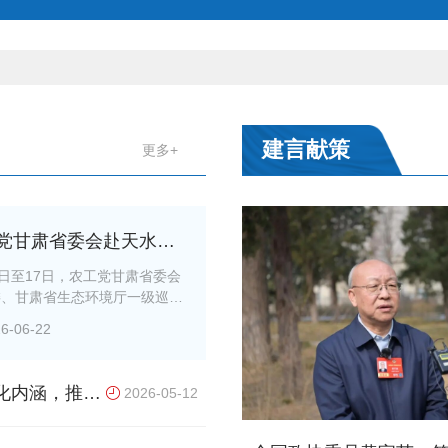
建言献策
更多+
党甘肃省委会赴天水兰
展“推动生物医药产业创
6日至17日，农工党甘肃省委会
委、甘肃省生态环境厅一级巡视
展，培育发展新动能”专
向机带队分别赴天水市、兰州高
研
6-06-22
展“推动生物医药产业创新发
育发展新动能”专题调研。天
政协副主席、农工党天水市委会
化内涵，推动
2026-05-12
杨铁森，农工党兰州市委会主委
善陪同调研。