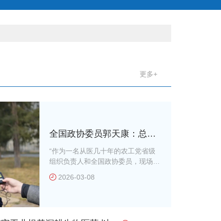
更多+
全国政协委员郭天康：总书
记的亲切关怀是鼓励更是鞭
“作为一名从医几十年的农工党省级
组织负责人和全国政协委员，现场聆
策
听了总书记的重要讲话，深受鼓舞、
2026-03-08
倍感振奋、温暖于心。讲话高瞻远
瞩、情真意切，极大激发了我们履职
尽责的使命感和责任感。”3月6日下
午，中共中央总书记、国家主席、中