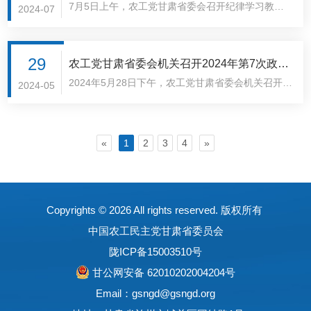
7月5日上午，农工党甘肃省委会召开纪律学习教育
2024-07
专题会议。农工党甘肃省委会专职副主委张彦凌主持
会议，二级巡视员马岱钧及机关全体干部参加会议。
会议深入学习贯彻习近平总书记关于党的自我革命的
29
农工党甘肃省委会机关召开2024年第7次政治
重要..
2024年5月28日下午，农工党甘肃省委会机关召开2
理论学习会
2024-05
024年第7次政治理论学习会。农工党甘肃省委会专
职副主委张彦凌主持会议，机关全体干部职工参加会
议。会议传达学习廉政建设相关文件精神，集中..
«
1
2
3
4
»
Copyrights ©
2026 All rights reserved. 版权所有
中国农工民主党甘肃省委员会
陇ICP备15003510号
甘公网安备 62010202004204号
Email：gsngd@gsngd.org