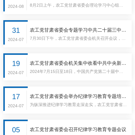
会常委..
8月2日上午，农工党甘肃省委会理论学习中心组召
彻中共二十届三中全会精神
2024-08
开2024年第3次集中学习会议。甘肃省政协副主席、
农工党甘肃省委会主委郭天康主持会议，中心成员魏
丽红、刘兴荣、张彦凌、王向机、王社宁参加会
31
农工党甘肃省委会专题学习中共二十届三中全
议。..
7月30日下午，农工党甘肃省委会机关召开会议，专
会精神
2024-07
题学习中共二十届三中全会精神。甘肃省政协副主
席、农工党甘肃省委会主委郭天康主持会议并讲话，
农工党甘肃省委会专职副主委张彦凌、二级巡视员马
19
农工党甘肃省委会机关集中收看中共中央新闻
岱均及机..
2024年7月15日至18日，中国共产党第二十届中央
发布会 专题学习中共二十届三中全会精神
2024-07
委员会第三次全体会议在北京召开。中共中央于7月
19日上午举行新闻发布会，介绍和解读中共二十届
三中全会精神。农工党甘肃省委会专职副主委兼秘书
17
农工党甘肃省委会举办纪律学习教育专题培训
长..
为纵深推进纪律学习教育走深走实，农工党甘肃省委
班
2024-07
会纪律学习教育专题培训班于7月16日在甘肃社会主
义学院举办。农工党甘肃省委会专职副主委兼秘书
长、农工党甘肃省委会内部监督委员会主任张彦凌，
05
农工党甘肃省委会召开纪律学习教育专题会议
省纪委监..