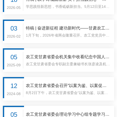
学思践悟新思想，书香砥砺新担当。5月12日至14
农工党甘肃省委会机关主题教育读书班侧记
2026-05
日，农工党甘肃省委会机关举行主题教育读书班。三
天的时间里，省委会机关全体干部满怀赤子之心、秉
持求知之志，以集中学习淬思想、以廉洁警示守底
03
特稿 | 奋进新征程 建功新时代——甘肃农工党
线、以党史教育明初心、以交流研讨聚共识，在深学
1月下旬，2026年省两会隆重召开。农工党党员中的
员“两会”履职侧记
2026-02
细悟《习近平关于树立和践行正确政绩观论述摘编》
人大代表和政协委员以高度的政治责任感和历史使命
的同时，穿越农工党九十余载风雨征程，在先辈足迹
感，积极建言资政、凝聚共识，在驻地、在会场，大
中汲取信仰力量，在廉洁镜鉴里校准从政坐标，
家谈改革、话民生、议发展，坦诚交流、各抒己见，
05
农工党甘肃省委会机关集中收看纪念中国人民
将“参政为公、实干为民”的铮铮誓言，熔铸于履职担
提出了许多有价值、有温度、有分量的意见建议，每
农工党甘肃省委会专职副主委兼秘书长张彦凌及机关
抗日战争胜利暨世界反法西斯战争胜利80周年
2025-09
当的每一寸时光、每一个步伐。
一份提案、每一句建言，都凝聚着委员们对人民的深
各部室全体干部职工集中收看纪念大会直播盛况，共
大会直播盛况
情、对发展的期盼，充分彰显了全过程人民民主的生
同感受这庄严而又隆重的时刻。
机与活力。
12
农工党甘肃省委会召开“以案为鉴、以案促
8月2日下午，农工党甘肃省委会“以案为鉴、以案促
改”警示教育会议
2024-08
改”警示教育会议在兰州召开。甘肃省政协副主席、
农工党甘肃省委会主委郭天康主持会议并讲话，副主
委魏丽红、刘兴荣、张彦凌、王向机、王社宁，省委
05
农工党甘肃省委会理论学习中心组专题学习贯