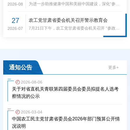
临潭开展健康义诊活动
为进一步助推健康中国和美丽中国建设，深化“参政
2026-08
为公、实干为民”主题教育，持续推进乡村振兴帮扶
工作，7月30日，农工党甘肃省委会联合农工党兰州
27
农工党甘肃省委会机关召开警示教育会
大学第一医院基层委员会赴甘南州临潭县店子镇开展
健康义诊活动，把优质诊疗服务与健康知识送到百
7月21日下午，农工党甘肃省委会机关召开 “参政为
2026-07
姓“家门口”。
公、实干为民” 主题教育警示教育会。​会议集中学习
《习近平关于树立和践行正确政绩观重要论述摘编》
部分章节；传达中央层面树立和践行正确政绩观学习
教育工作专班通报的典型案例，省纪委监委通报的违
反中央八项规定精神典型问题；集中观看了警示教育
片。
通知公告
更多+
2026-08-06
关于对省直机关青联第四届委员会委员拟提名人选考
察情况的公示
2026-03-04
中国农工民主党甘肃省委员会2026年部门预算公开情
况说明