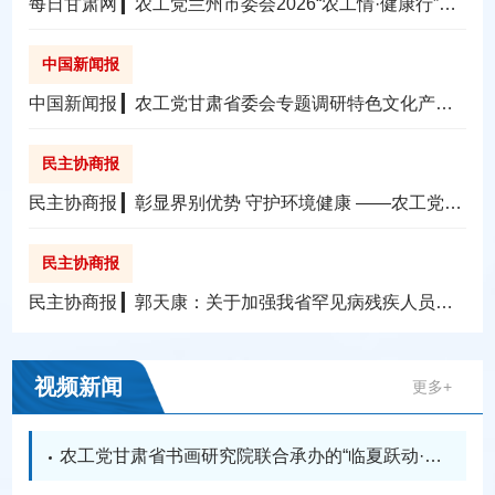
每日甘肃网 ▎农工党兰州市委会2026“农工情·健康行”第
二期义诊宣讲活动走进城关区
中国新闻报
中国新闻报 ▎农工党甘肃省委会专题调研特色文化产业
发展
民主协商报
民主协商报 ▎彰显界别优势 守护环境健康 ——农工党全
省各级组织开展2026年“环境与健康宣传周”活动小记
民主协商报
民主协商报 ▎郭天康：关于加强我省罕见病残疾人员救
助的提案
视频新闻
更多+
农工党甘肃省书画研究院联合承办的“临夏跃动·刘
晓辉美术作品展”在临夏开幕