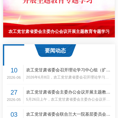
农工党甘肃省委会机关召开2026年第10次政治理论集中
农工党甘肃省委会召开理论学习中心组（扩大）学习会
农工党甘肃省委会主委办公会议开展主题教育专题学习
暨“参政为公、实干为民”主题教育读书班
学习会议
要闻动态
10
农工党甘肃省委会召开理论学习中心组（扩
大）学习会暨“参政为公、实干为民”主题教育
2026年6月8日，农工党甘肃省委会召开理论学习中
2026-06
心组（扩大）2026年第三次学习会暨“参政为公、实
读书班
干为民”主题教育读书班。农工党甘肃省委会主委郭
27
农工党甘肃省委会主委办公会议开展主题教育
天康主持会议并讲话，副主委黄宝荣、刘兴荣、王向
机、王社宁参加会议。会议深入学习贯彻习近平总书
专题学习
5月26日上午，农工党甘肃省委会主委办公会议开
2026-05
记关于树立和践行正确政绩观重要论述精神，听取近
展“参政为公、实干为民”主题教育专题学习。
期主题教育开展情况汇报，研究部署下一步重点任
03
务；班子成员进行交流研讨或提交书面材料。
农工党甘肃省委会联合兰大一院基层委员会赴