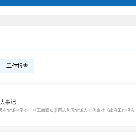
工作报告
年大事记
取民主党派省委会、省工商联负责同志和无党派人士代表对《政府工作报
农工党甘肃省委会主委郭天康在座谈会上发言，农工党甘肃省委会副主委
委会主委郭天康在省委会议中心参加中纪委四次全会视频会议。1月7日
委会主委郭天康主持会议，会议决定开展“农工关爱行动”。省委会专职