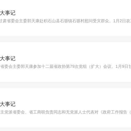
年大事记
甘肃省委会主委郭天康赴积石山县石塬镇石塬村慰问受灾群众。1月2日农工
年大事记
肃省委会主委郭天康参加十二届省政协第79次党组（扩大）会议。1月9
全..
年大事记
民主党派省委会、省工商联负责同志和无党派人士代表对《政府工作报告
农工党甘..