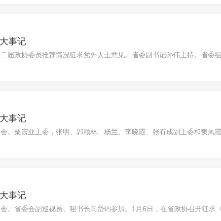
年大事记
十二届政协委员推荐情况征求党外人士意见。省委副书记孙伟主持。省委
外委员人选推..
年大事记
委会。栗震亚主委，张明、郭顺林、杨兰、李晓霞、张有成副主委和窦凤霞
、郭顺林..
年大事记
报会。省委会副巡视员、秘书长马岱钧参加。1月6日，在省政协召开征求
、省委会..