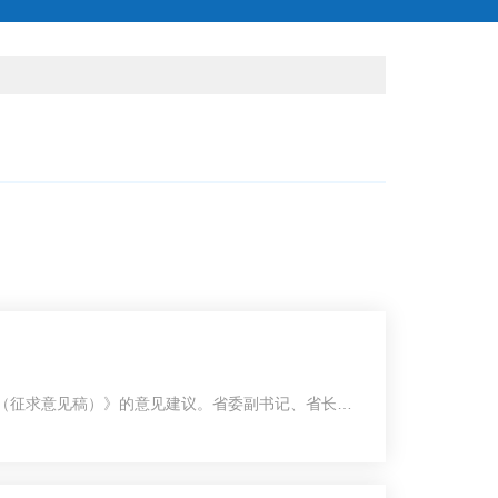
告（征求意见稿）》的意见建议。省委副书记、省长任
魏丽红、刘兴荣、张彦凌、王向机参加会议。1月6
，农工党甘肃省委会召开八届二十一次主委办公会
副主委兼秘书长张彦凌及机关各部室负责人参加会议。