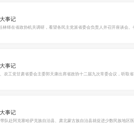
年大事记
主任林铎在省政协机关调研，看望各民主党派省委会负责人并召开座谈会
工..
年大事记
主席、农工党甘肃省委会主委郭天康出席省政协十二届九次常委会议，听取省
..
年大事记
荣带队赴阿克塞哈萨克族自治县、肃北蒙古族自治县就促进少数民族地区
省政府工..