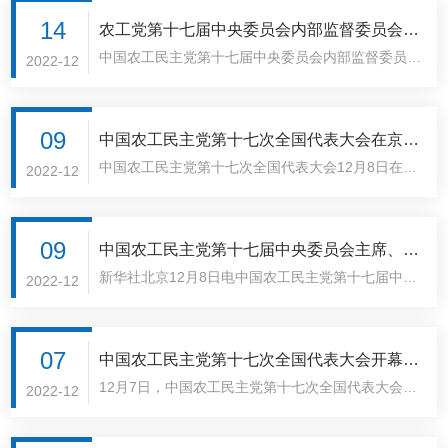
14
农工党第十七届中央委员会内部监督委员会主
中国农工民主党第十七届中央委员会内部监督委员会
任、副主任、委员名单
2022-12
主任、副主任、委员名单 （2022年12月8日中国农
工民主党第十七届中央委员会第一次全体会议决定）
主任：杨震 副主任：邓蓉玲郭洪泉 委员（19人，按
09
中国农工民主党第十七次全国代表大会在京闭
姓氏笔画为序排序）： 义芳（女）王东邓蓉玲
中国农工民主党第十七次全国代表大会12月8日在京
幕
2022-12
（女）朱清霞（女）齐新杰（女）杜宏瑞 李艳茹
闭幕。大会圆满完成各项议程，审议通过了《中国农
（女）杨震吴健明何云葵（女）陈易新（女）岳向阳
工民主党第十七次全国代表大会决议》《关于中国农
姚捷郭洪泉黄梁黄宝荣韩志军焦洪昌 樊成玮
工民主党第十六届中央委员会报告的决议》《关于
09
中国农工民主党第十七届中央委员会主席、副
〈中国农工民主党章程（修正案）〉的决议》，选举
新华社北京12月8日电中国农工民主党第十七届中央
主席、常委名单
2022-12
产生了由206人组成的农工党第十七届中央委员会。
委员会主席、副主席名单主席：何维副主席：杨震、
会议期间举行的农工党第十七届中央委员会第一次全
王路、焦红（女）、吕忠梅（女）、杨关林（锡伯
体会议，选举产生了由47人组成的第十七届中央常
族）、但彦铮、张全、王金南、徐涛、邓蓉玲（女）
07
中国农工民主党第十七次全国代表大会开幕
务委员会，何维当选主席，杨震、王路、焦红
中国农工民主党第十七届中央常务委员会委员名单
12月7日，中国农工民主党第十七次全国代表大会在
李强代表中共中央致贺词
2022-12
（女）、吕忠梅（女）、杨关林（锡伯族）、但彦
（47名，按姓氏笔画为序排列）马立群、马延和、
北京开幕。中共中央政治局常委李强出席开幕会并代
铮、张全、王金南、徐涛、邓蓉玲（女）当选副主
王昆、王路、王行环、王国根、王金南、王宝山、云
表中共中央致贺词。新华社记者殷博古摄中国农工民
席。何维在闭幕..