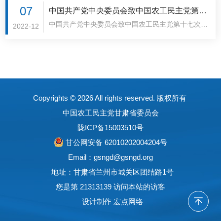
治厚（蒙古族）、邓蓉玲（女）、史可、邢念增、吕
主党第十七次全国代表大会12月7日在北京开幕。中
07
中国共产党中央委员会致中国农工民主党第十
忠梅（女）、任发政、刘献祥、李思进、杨震、杨玉
共中央政治局常委李强出席开幕会并代表中共中央致
中国共产党中央委员会致中国农工民主党第十七次全
七次全国代表大会的贺词
2022-12
华（女）、杨关林（锡伯族）、杨金龙、杨淑丽
贺词。12月7日，中国农工民主党第十七次全国代表
国代表大会的贺词各位代表，同志们：值此中国农工
（女）、何维、何延政、但彦铮、张全、张甘霖、张
大会在北京开幕。刘洋摄贺词指出，过去的五年，是
民主党第十七次全国代表大会隆重召开之际，中国共
光奇、张灼华、张宽寿（白族）、罗胜联、孟庆才、
极不寻常、极不平凡的五年。在以习近平同志为核心
产党中央委员会谨向大会表示热烈的祝贺！向全体代
赵进才、段..
的中共中央坚强领导下，党和国家事业取得举世瞩目
表，并通过你们向农工党全体同志，致以诚挚的问候
的重大成就，统一战线和多党合作事业呈现蓬勃发展
和良好的祝愿！中国农工民主党具有爱国、革命、奉
的良好局面。五年来，农工党坚持以习近平新时代中
Copyrights ©
2026 All rights reserved. 版权所有
献的光荣历史和优良传统。自1930年成立以来，一
国特色社会主义思想为指导，深入学..
代又一代农工党人同中国共产党团结奋斗、携手前
中国农工民主党甘肃省委员会
行，经受了血与火的考验，为推动统一战线和多党合
陇ICP备15003510号
作事业发展发挥了重要作用，在我国革命、建设、改
甘公网安备 62010202004204号
革各个历史时期作出了重要贡献。历史和实践充分证
Email：gsngd@gsngd.org
明，农工党作为中国共产党的亲密友党和好参谋、好
地址：甘肃省兰州市城关区团结路1号
帮手、好同事，作为同中国..
您是第 21313139 访问本站的访客
设计制作
宏点网络