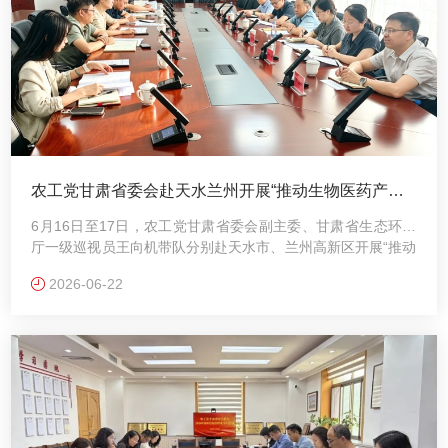
农工党甘肃省委会赴天水兰州开展“推动生物医药产业
创新发展，培育发展新动能”专题调研
6月16日至17日，农工党甘肃省委会副主委、甘肃省生态环境
厅一级巡视员王向机带队分别赴天水市、兰州高新区开展“推动
生物医药产业创新发展，培育发展新动能”专题调研。天水市政
2026-06-22
协副主席、农工党天水市委会主委杨铁森，农工党兰州市委会
主委刘立善陪同调研。