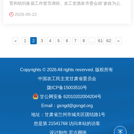
育和组织换届工作督导调研。农工党酒泉市委会就“参政为公、
实干为民”主题教育开展、组织换届等工作开展情况作了全面汇
2026-05-22
报，并介绍了下一步工作打算。
«
1
2
3
4
5
6
7
8
...
61
62
»
Copyrights ©
2026 All rights reserved. 版权所有
中国农工民主党甘肃省委员会
陇ICP备15003510号
甘公网安备 62010202004204号
Email：gsngd@gsngd.org
地址：甘肃省兰州市城关区团结路1号
您是第 21541768 访问本站的访客
设计制作
宏点网络