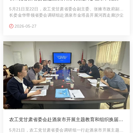
防治治理专项民主监督调研
5月21日至22日，农工党甘肃省委会副主委、张掖市政府副市
长娄金华带领省委会调研组赴酒泉市金塔县开展河西走廊沙尘
暴和荒漠化防治治理专项民主监督调研。
2026-05-27
农工党甘肃省委会赴酒泉市开展主题教育和组织换届工
作督导调研
5月21日，农工党甘肃省委会调研组一行赴酒泉市开展主题教