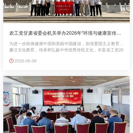
农工党甘肃省委会机关举办2026年“环境与健康宣传
周”系列活动
为进一步助推健康中国和美丽中国建设，加强爱国主义教育和
廉洁文化教育，传承和弘扬中华优秀传统文化，丰富农工党20
26年“环境与健康宣传周”活动载体与内容，6月5日，农工党甘
2026-06-08
肃省委会机关精心组织开展徒步登山、参观学习、主题观影等
系列特色活动。