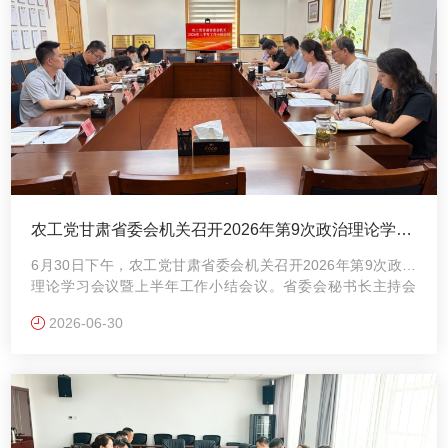
农工党甘肃省委会机关召开2026年第9次政治理论学习
会议暨上半年工作小结会议
6月30日下午，农工党甘肃省委会机关召开2026年第9次政治
理论学习会议暨上半年工作小结会议。省委会秘书长主持会
议，机关各部室全体干部参加会议。
2026-06-30