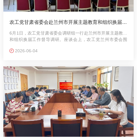
农工党甘肃省委会赴兰州市开展主题教育和组织换届工
作督导调研
6月1日，农工党甘肃省委会调研组一行赴兰州市开展主题教育
和组织换届工作督导调研。座谈会上，农工党兰州市委会围
绕“参政为公、实干为民”主题教育开展情况、组织换届筹备推
2026-06-04
进、思想建设、履职尽责、基层组织建设等重点工作作全面汇
报，并介绍了下一步工作计划。随后，调研组与市委会领导班
子、基层组织负责人、党员代表开展深入交流研讨。