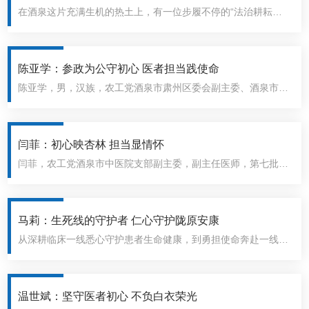
爱。在这份耐心引导下，孩子们的朗读愈发专注投入，眼眸里也
在酒泉这片充满生机的热土上，有一位步履不停的“法治耕耘
闪着对文字的热爱。
者”，她的足迹从乡镇的乡间小道，延伸到城市的高楼邻里，二
十余载春秋，她用青春与汗水，在平凡的岗位上书写着不平凡的
履职答卷，曾荣获酒泉市司法局优秀调解员、农工党酒泉市委会
陈亚学：参政为公守初心 医者担当践使命
优秀党员、优秀下沉政法干警、优秀法治辅导员、优秀政协委
陈亚学，男，汉族，农工党酒泉市肃州区委会副主委、酒泉市第
员、优秀公务员、三等功嘉奖等多项荣誉，并多次荣获肃州区司
二人民医院康复医学科主任、酒泉市及肃州区两级政协委员。多
法行政先进个人。她就是农工党肃州区委会委员、区政协委员、
年来，他始终锚定“双岗建功、双向赋能”奋斗目标，立足医生本
肃州区司法局工业园街道司法所所长——朱苗。
职精益求精，扛起党派职责主动作为，以实际行动赓续农工
闫菲：初心映杏林 担当显情怀
党“爱国、革命、奉献”优良传统，生动诠释“参政为公，实干为
闫菲，农工党酒泉市中医院支部副主委，副主任医师，第七批全
民”的永恒履职誓言。
国老中医药专家学术经验继承人，酒泉市中医医院老年医学科副
主任。她以仁心仁术守护银发健康，以党派担当践行初心使命，
始终秉持 “敬佑生命、救死扶伤、甘于奉献、大爱无疆” 的职业
马莉：生死线的守护者 仁心守护陇原安康
精神，将农工党员的责任与医者情怀融入每一项工作，用专业与
从深耕临床一线悉心守护患者生命健康，到勇担使命奔赴一线守
温暖书写新时代医务工作者的动人篇章。
护一方安康，兰州大学第二医院重症医学科主任马莉，深耕急危
重症一线近30年，坚守核工业精神所铸就医者初心，以精湛医术
守护生命防线，用匠心担当培育医疗新军，用日复一日的坚守与
温世斌：坚守医者初心 不负白衣荣光
奉献，诠释着新时代劳动者的赤诚与担当。