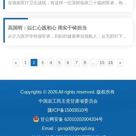
在酒泉医疗卫生战线，有这样一位深耕临床三十载的医者，他以
精湛医术守护百姓生命健康，以责任担当履行党派成员使命，他
就是2026年“甘肃省五一劳动奖章”获得者温世斌。温世斌，农工
党酒泉市委会委员、农工党酒泉市人民医院支部主委，上海市第
高国明：以仁心践初心 用实干铸担当
一人民医院酒泉医院（酒泉市人民医院）神经内科主任，肃州区
从介入医学学科领军者，到妇幼健康事业领航人；从无影灯下的
第十九届人代会常务委员，先后荣获国家脑防委“2018年度脑卒
生命守护，到医院管理的创新突破，他以精湛医术护佑百姓安
中高危人群筛查和干预项目先进个人”、甘肃省首届丝绸之路
康，以高尚医德践行医者初心。他就是高国明，2026年甘肃省
（敦煌）国际文化博览会医疗卫生保障工作“先进个人”、酒泉市
五一劳动奖章获得者，农工党天水市委会副主委、天水市妇幼保
«
1
2
3
4
5
6
7
8
...
15
16
»
五一劳动奖章、酒泉市领军人才以及甘肃省卫生健康行业骨干人
健院院长、介入治疗主任医师，三十载医路初心如磐，践使命笃
才等多项荣誉。
行实干担当。
Copyrights ©
2026 All rights reserved. 版权所有
中国农工民主党甘肃省委员会
陇ICP备15003510号
甘公网安备 62010202004204号
Email：gsngd@gsngd.org