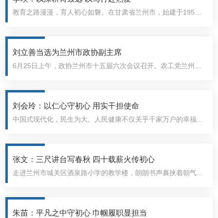
教育之路漫漫，育人初心如磐。在甘肃省兰州市，始建于1958
年的西固区福利东路第二小学（兰炼二小）如同一座文化符号，
融入了城市的肌理。近年来，这所拥有六十余年历史的老校焕发
出勃勃生机，先后荣获全国文明校园、全国首批中小学科学教育
刘立善当选为兰州市政协副主席
实验校、全国校园急救教育试点学校等殊荣，在这些亮眼成绩的
6月25日上午，政协兰州市十五届六次会议召开。农工党兰州市
背后，离不开一位兼具东方女性柔美与博士理性威严的“掌舵
委会主委刘立善当选为政协兰州市第十五届委员会副主席。
人”——现任兰州市西固区福利东路第二小学（兰炼二小）校
长、教育博士、甘肃省特级教师李瑛。
刘会玲：以仁心守初心 用实干担使命
中国式现代化，民生为大。人民健康不仅关乎千家万户的幸福，
更是衡量中国式现代化成色的重要内容。在甘肃省人民医院有这
样一位农工党党员：她默默无闻、兢兢业业，在无影灯下书写着
护佑女性健康的生命长卷；她勇攀科研高峰，倾心培育新人，
张文：三尺讲台写春秋 四十载薪火传初心
将“参政为公、实干为民”的理念化作一次次深入基层的坚定步
走进兰州市城关区酒泉路小学的教学楼，朗朗书声裹挟着朝气扑
履，为基层群众送医疗送健康，为民生福祉收集社情反映民意。
面而来。透过教室门上的玻璃望去，孩子们正跟随老师的指引朗
她就是农工党党员、甘肃省人民医院妇科二病区主任——刘会
声诵读课文。老师含笑伫立在课桌间，时而俯身点拨讲解，时而
玲。
温柔纠正坐姿，时而细致调校发音，一言一行里满是悉心与关
朱苗：平凡之中守初心 巾帼履职显担当