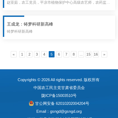
赵亚茹，农工党员，平凉市植物保护中心高级农艺师，农药监管
科室主要负责人，甘肃省植物保护学会会员。从业二十年来，赵
亚茹用坚实的脚步丈量农村大地，用过硬的专业知识服务农药经
营者..
王成龙：铸梦科研新高峰
铸梦科研新高峰
«
1
2
3
4
5
6
7
8
...
15
16
»
Copyrights ©
2026 All rights reserved. 版权所有
中国农工民主党甘肃省委员会
陇ICP备15003510号
甘公网安备 62010202004204号
Email：gsngd@gsngd.org