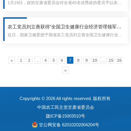
1月19日，政协甘肃省委员会对全省45名优秀政协委员予以表
彰，其中农工党界别中的5位政协委员被评为优秀政协委员。优
秀政协委员获奖名单王平基省委会副主委、武威市委会主委刘兴
荣..
农工党员刘立善获得“全国卫生健康行业经济管理领军人
近日，国家卫健委授予我省农工党员刘立善全国卫生健康行业经
才”证书
济管理领军人才，颁发“卫生健康行业经济管理领军人才”证书。
刘立善，男，农工党兰州大学委员会副主委。先后担任兰州大学
第二医院财务处..
«
1
2
...
4
5
6
7
8
9
10
...
15
16
»
Copyrights ©
2026 All rights reserved. 版权所有
中国农工民主党甘肃省委员会
陇ICP备15003510号
甘公网安备 62010202004204号