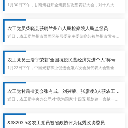
1月30日下午，甘南州召开全州脱贫攻坚表彰大会，对十八大以
人”荣誉称号
来涌现出的一批忠于职守、甘于奉献，情系群众、为民服务，守
望相助、扶贫济困，勇于担当、改革创新的先进集体和先进个人
进行了表彰奖励。农..
农工党员柴晓芸获聘兰州市人民检察院人民监督员
近日，农工党兰州市西固区基层委副主委柴晓芸被兰州市司法局
聘请为兰州市人民检察院人民监督员，聘期五年。人民监督员制
度是中国特色社会主义司法制度，是检察机关接受人民监督、保
障人民群众有序参与司法的重要..
农工党员王浩宇荣获“全国抗疫民营经济先进个人”称号
1月22日下午，中国光彩事业促进会第六次会员代表大会暨全国
抗击新冠肺炎疫情民营经济先进个人表彰大会在京召开。中央政
治局常委、全国政协主席汪洋会见全体代表，中央政治局委员、
国务院副总理胡春华，中央书..
农工党甘肃省委会张有成、刘兴荣、张彦凌3人获农工党
近日，农工党中央办公厅对“我为国家‘十四五’规划建一言献一
中央“我为国家‘十四五’规划建一言献一策”活动表彰
策”活动进行表彰，农工党甘肃省委会3人获表彰。张有成省委会
副主委、兰大二院主任医师获奖题目：《关于在十四五规划中增
加促进中医药发展相关..
&#8203;5名农工党员被省政协评为优秀政协委员