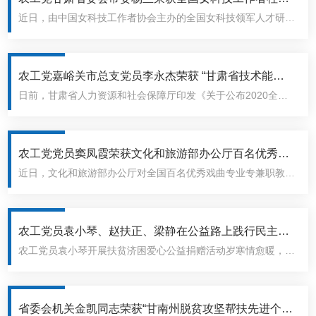
近日，由中国女科技工作者协会主办的全国女科技领军人才研修
服务奖
班在宁波开班。会上，农工党甘肃省委会常委、甘肃省第四批支
援湖北医疗队队长、甘肃省妇幼保健院副院长杨兰被授予2020
年度女科技工作者社会服..
农工党嘉峪关市总支党员李永杰荣获 “甘肃省技术能
日前，甘肃省人力资源和社会保障厅印发《关于公布2020全省
手”荣誉称号
职业技能竞赛评定为“甘肃省技术能手”人员名单的通知》，农工
党嘉峪关市总支党员李永杰荣获“甘肃省技术能手”荣誉称号。李
永杰，农工党党..
农工党党员窦凤霞荣获文化和旅游部办公厅百名优秀戏
近日，文化和旅游部办公厅对全国百名优秀戏曲专业专兼职教师
曲专业兼职教师
进行通报表扬，农工党甘肃省文化艺术基层委员会副主委、省陇
剧院副院长窦凤霞荣获文化和旅游部办公厅百名优秀戏曲专业兼
职教师。为贯彻落..
农工党员袁小琴、赵扶正、梁静在公益路上践行民主党
农工党员袁小琴开展扶贫济困爱心公益捐赠活动岁寒情愈暖，年
派责任担当
近爱更浓。近日，农工党兰州市教育支部党员、甘肃盛鼎集团董
事长袁小琴开展了一系列扶贫济困爱心公益捐赠活动。袁小琴带
领慰问组一行走访..
省委会机关金凯同志荣获“甘南州脱贫攻坚帮扶先进个