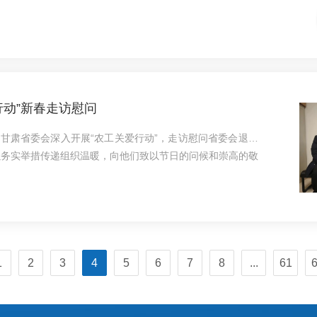
敬意。农工党甘肃省委会秘书长滕开岩出席活动并致辞，甘肃
院长张光义，中国书法家协会会员、甘肃省人民政府文史研究
门负责同志，甘肃省妇幼保健院（甘肃省中心医院）党委委
书画研究院院长刘晓辉，副院长童定家、黎明、马宏伟、王晓
行动”新春走访慰问
党甘肃省委会深入开展“农工关爱行动”，走访慰问省委会退休
以务实举措传递组织温暖，向他们致以节日的问候和崇高的敬
会原副主委郭顺林，农工党甘肃省委会机关原一级巡视员马岱
流，细心询问其健康状况、日常起居与生活需求，耐心倾听心
和取得的成绩。慰问组表示，将以真诚的关怀和切实的行动，
决“急难愁盼”问题，让他们的晚年生活幸福美好，同时期盼
1
2
3
4
5
6
7
8
...
61