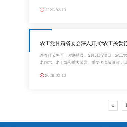
情谊，向他们致以最热烈的新春问候和最崇高的
2026-02-10
省政府文史研究馆馆员、甘肃省书画研究院名誉
馆研究员赵吉庆应邀出席。兰州市公安局相关部
员、副院长虎亚光分别出席活动。农工党甘肃省
岗，理事王振华、胡..
农工党甘肃省委会深入开展“农工关爱
新春佳节将至，岁寒情暖。2月5日至9日，农工
老同志、老干部和重大荣誉、重要奖项获得者，
意。慰问组先后上门走访慰问了农工党甘肃省委
2026-02-10
钧等老同志、老干部，与他们促膝长谈、亲切交
声与期盼，并向他们介绍了省委会工作开展情况
用心用情、精准服务，及时帮助老同志、老干部解
大家继续发挥经..
«