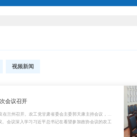
视频新闻
次会议召开
会议在兰州召开。农工党甘肃省委会主委郭天康主持会议，副
议。会议深入学习习近平总书记在看望参加政协会议的农工
障界委员时的重要讲话精神和全国两会精神；传达学习农工党
省第八届常务委员会2026年工作要点》《农工党甘肃省委