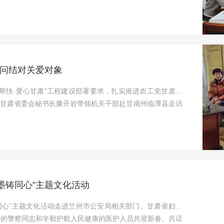
两个工作报告站位高远、内涵丰富，全面总结了过去一年工作
体要求和目标任务，体现了以人民为中心的发展理念，具有很
真务实、凝心聚力的报告。蓝图已经绘就，奋进正当其时。大
前和今后一个时期的重要政治任务，切实把思想和行动统一到
问结对关爱对象
帮扶·爱心甘肃”工程建设部署要求，扎实推进农工党甘肃省
工党甘肃省委会秘书长滕开岩带领机关干部赴甘南州临潭县走访
同志就农工党甘肃省委会驻村帮扶和结对关爱工作进行了交
好结对关爱“暖心事”。随后，大家前往店子镇戚旗村、岐山
岔乡大房沟村等村社走访慰问结对关爱对象。每到一户，仔细
的实际困难，并重点查看了住房安全、饮水用电等基础设施状
墨铸同心”主题文化活动
铸同心”主题文化活动走进兰州市公安局相关部门、甘肃省妇幼
安的警察同志和辛勤护航人民健康的医护人员共迎新春、共话