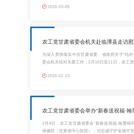
总理李强所作的政府工作报告。大家一致认为，
2026-03-05
取得的重大成绩，科学谋划了2026年工作的总
强的战略性、指导性和前瞻性，是高举旗帜、求
家纷纷表示，要把学习贯彻全国两会精神作为当
中共中央的决..
农工党甘肃省委会机关赴临潭县走访慰
为深入贯彻落实中共甘肃省委、省政府关于“结对
委会机关结对关爱工作，2月10日至11日，农
慰问结对关爱对象。大家首先与店子镇政府负责
2026-02-13
流，表示将持续搭起驻村帮扶“连心桥”，竭力办
村，王清村（孤儿寄养地王旗镇大沟门村），三
询问关爱对象家庭近况、身体健康以及当前遇到
况，认真倾听每..
农工党甘肃省委会举办“新春送祝福·翰
2月4日，农工党甘肃省委会“新春送祝福·翰墨
保健院（甘肃省中心医院），与忠诚守护金城平