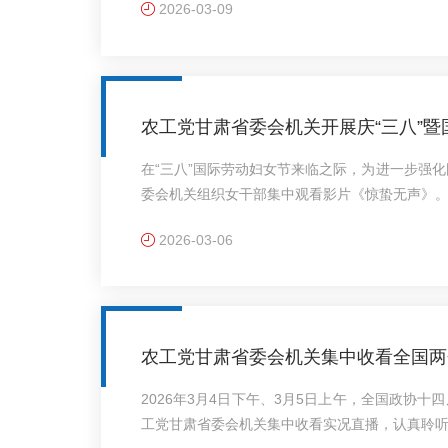
2026-03-09
需要广泛调动各级各界力量、全社会共同努力。
步明晰履职方向、强化责任担当，充分发挥医药
际，紧密结合健康甘肃建设、医药卫生体制改革
升履职尽责的针对性和..
农工党甘肃省委会机关开展庆“三八”
在“三八”国际劳动妇女节来临之际，为进一步强
委会机关组织女干部集中观看影片《惊蛰无声》
拉开了一场关乎国家核心利益的较量，国安小组
2026-03-06
国家安全干警信念坚定、对党忠诚、甘于奉献、
斗争的长期性与严峻性，敲响了居安思危、警钟
仅是一部电影，更是一堂生动的国家安全教育课
人民幸福之本，维..
农工党甘肃省委会机关集中收看全国两
2026年3月4日下午、3月5日上午，全国政协
工党甘肃省委会机关集中收看实况直播，认真聆