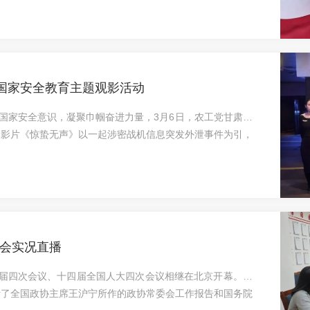
将深入学习领会习近平总书记关于健康中国的重要论述，进一
卫生、人口资源和生态环境界别优势作用，立足甘肃发展实
、人口高质量发展等重点工作，精准建言、务实献策，不断提
暨国家安全教育主题观影活动
化国家安全意识，凝聚巾帼奋进力量，3月6日，农工党甘肃省
。影片《惊蛰无声》以一起涉密战机信息突发外泄事件为引，
临危受命，与境外间谍势力展开连番博弈，生动刻画了新时代
勇担使命的光辉形象，深刻阐明了反奸防谍、反渗透、反颠覆
长鸣的国安警示。观影结束后，大家纷纷表示《惊蛰无声》不
。让大家深刻认识到，国家安全是民族复兴之基，社会稳定是
会实况直播
十四届四次会议、十四届全国人大四次会议相继在北京开幕。农
听了全国政协主席王沪宁所作的政协常委会工作报告和国务院