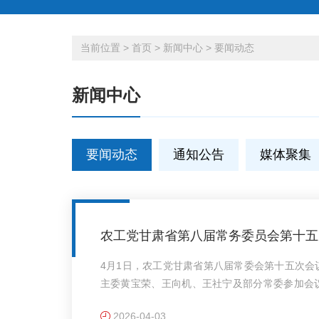
当前位置
>
首页
>
新闻中心
>
要闻动态
新闻中心
要闻动态
通知公告
媒体聚集
农工党甘肃省第八届常务委员会第十五
4月1日，农工党甘肃省第八届常委会第十五次
主委黄宝荣、王向机、王社宁及部分常委参加会
党、九三学社、医药卫生界、社会福利和社会保
2026-04-03
十七届十三次中常会精神；审议通过《农工党甘肃