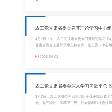
员会2026年重点调研工作计划》；安排部署了
定不移走中国特色卫生与健康发展道路、推动“十
具有极强的政治性..
农工党甘肃省委会召开理论学习中心组2
议
4月1日上午，农工党甘肃省委会召开理论学习中心
甘肃省委会主委郭天康主持会议，副主委（中心
行正确政绩观的重要论述；传达学习习近平总书
2026-04-02
会福利和社会保障界委员时的重要讲话精神和全
荣、王社宁围绕树立和践行正确政绩观作重点交
党组织和广大农工党员要把学习贯彻习近平总书
神一体学习领会..
农工党甘肃省委会深入学习习近平总书
3月7日，农工党省委会迅速组织全体干部认真
党、九三学社、医药卫生界、社会福利和社会保
统一到中共中央决策部署上来。省委会机关全体干