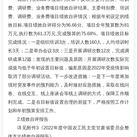
费、调研费、业务费项目绩效自评结果。主委特别费、培训
费、调研费、业务费项目绩效自评情况：根据年初设定的绩
效目标,项目绩效自评得分为96.66分。项目全年预算数为81
万元,执行数为61.3万元,完成预算的75.68%。项目绩效目标
完成情况：一是组织培训3次，培训人数160人，人均培训时
长3天；二是举办会议3次；三是开展调研次数12次，完成调
研成果12篇；发现的主要问题及原因：开展调研次数实际完
成值与低于年初设置目标值，偏差原因是2022年受疫情影响
取消了部分调研活动。下一步改进措施：一是下一年度将加
强对突发事件的预判能力，及时做好应急措施，采取在线问
卷、在线交互、线上座谈会等线上调研的方式，保障工作顺
利完成。二是在目标值设置合理的前提下，严格按照工作计
划和年初预算安排工作。
2.绩效自评报告
详见附件3《2022年度中国农工民主党甘肃省委员会整
体支出绩效自评报告》